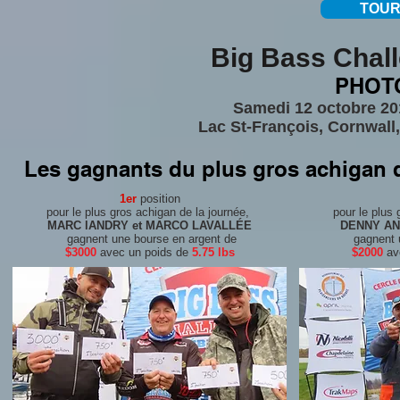
TOUR
Big Bass Chall
PHOT
Samedi 12 octobre 20
Lac St-François, Cornwall,
Les gagnants du plus gros achigan d
1er
position
pour le plus gros achigan de la journée,
pour le plus
MARC lANDRY et MARCO LAVALLÉE
DENNY AN
gagnent une bourse en argent de
gagnent u
$3000
avec un poids de
5.75 lbs
$2000
ave