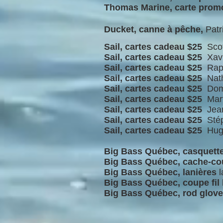
Thomas Marine, carte prom
Ducket, canne à pêche,
Patr
Sail, cartes cadeau $25
Scot
Sail,
cartes cadeau $25
Xavi
Sail, cartes cadeau $25
Raph
Sail,
cartes cadeau $25
Nat
Sail, cartes cadeau $25
Dom
Sail,
cartes cadeau $25
Mart
Sail, cartes cadeau $25
Jean
Sail,
cartes cadeau $25
Stép
Sail, cartes cadeau $25
Hug
Big Bass Québec, casquett
Big Bass Québec, cache-c
Big Bass Québec, lanières
l
Big Bass Québec, coupe fil
Big Bass Québec, rod glove