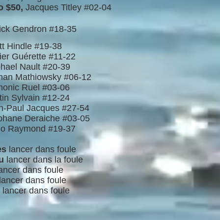
o $50,
Jacques Titley #02-04
ick Gendron #18-35
t Hindle #19-38
er Guérette #11-22
ael Nault #20-39
han Mathiowsky #06-12
onic Ruel #03-06
in Sylvain #12-24
-Paul Jacques #27-54
hane Deraiche #03-05
o Raymond #19-37
es
lancer dans f
oule
ou
lancer dans la foule
ancer dans foule
lancer dans foule
lancer dans foule