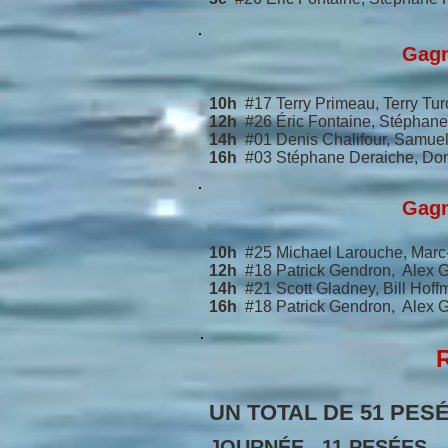
Gagna
10h
#17 Terry Primeau, Terry Tur
12h
#26
Éric Fontaine, Stéphan
14h
#01
Denis Chalifour, Samuel
16h
#03 Stéphane Deraiche, Do
Gagna
10h
#25 Michael Larouche, Mar
12h
#18 Patrick Gendron, Alex 
14h
#21 Scott Gladney, Bill Hof
16h
#18 Patrick Gendron, Alex
UN TOTAL DE 51
PES
JOURNÉE 11 PESÉES