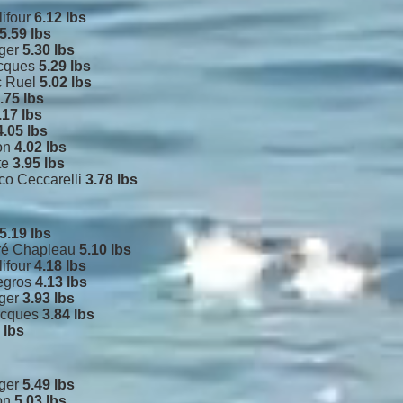
lifour
6.12 lbs
5.59
lbs
nger
5.30 lbs
acques
5.29 lbs
c Ruel
5.02 lbs
.75 lbs
.17 lbs
4.05 lbs
ron
4.02 lbs
te
3.95 lbs
o Ceccarelli
3.78 lbs
5.19 lbs
dré Chapleau
5.10 lbs
lifour
4.18 lbs
Legros
4.13 lbs
nger
3.93 lbs
acques
3.84 lbs
 lbs
nger
5.49 lbs
ron
5.03 lbs