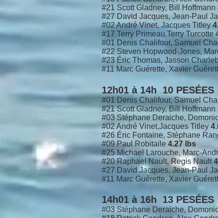
#21 Scott Gladney, Bill Hoffmann
#27 David Jacques, Jean-Paul J
#02 André Vinet, Jacques Titley
4
#17 Terry Primeau,Terry Turcotte
#01 Denis Chalifour, Samuel Cha
#22 Steven Hopwood-Jones, Marc
#23 Éric Thomas, Jasson Charle
#11 Marc Guérette, Xavier Guéret
12h01 à 14h 10 PESÉES
#01 Denis Chalifour, Samuel Cha
#21 Scott Gladney, Bill Hoffmann
#03 Stéphane Deraiche, Domoni
#02 André Vinet,Jacques Titley
4.
#26 Éric Fontaine, Stéphane Ra
#09 Paul Robitaile
4.27 lbs
#25 Michael Larouche, Marc-An
#20 Raphael Nault, Regis Nault
4
#27 David Jacques, Jean-Paul J
#11 Marc Guérette, Xavier Guéret
14h01 à 16h 13 PESÉES
#03 Stéphane Deraiche, Domoni