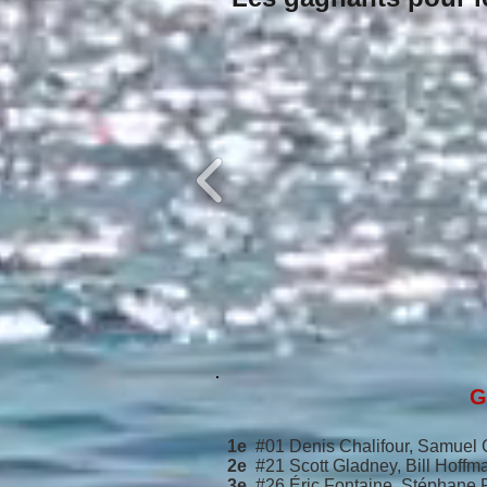
Ga
1e
#01 Denis Chalifour, Samuel 
2e
#21 Scott Gladney, Bill Hoffm
3e
#26 Éric Fontaine, Stéphane