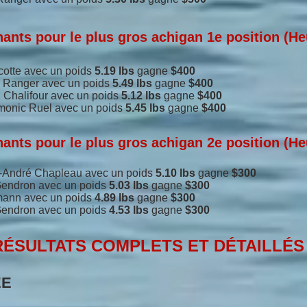
nts pour le plus gros achigan 1e position (He
cotte
avec un poids
5.19 lbs
gagne
$400
e Ranger
avec un poids
5.49 lbs
gagne
$400
 Chalifour
avec un poids
5.12 lbs
gagne
$400
monic Ruel avec un poids
5.45 lbs
gagne
$400
nts pour le plus gros achigan 2e position (He
c-André Chapleau
avec un poids
5.10 lbs
gagne
$300
Gendron avec un poids
5.03
lbs
gagne
$300
fmann avec
un poids
4.89 lbs
gagne
$300
 Gendron avec
un poids
4.53 lbs
gagne
$300
RÉSULTATS COMPLETS ET DÉTAILLÉS
ÉE