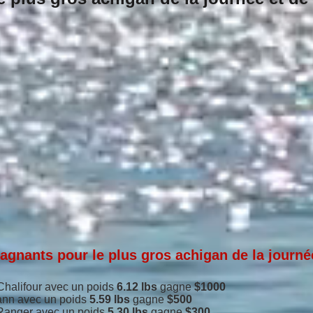
gnants pour le plus gros achigan de la journé
Chalifour avec un poids
6.12 lbs
gagne
$1000
ann
avec un poids
5.59
lbs
gagne
$500
 Ranger avec un poids
5.30 lbs
gagne
$300