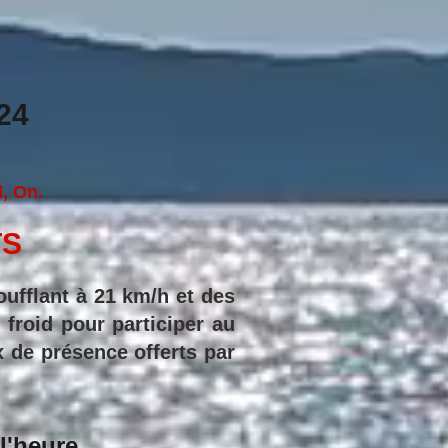
24
, On.
TS
ufflant à 21 km/h et des
 froid pour participer au
x de présence offerts par
l'heure.