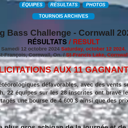
ÉQUIPES
RÉSULTATS
PHOTOS
TOURNOIS ARCHIVES
g Bass Challenge - Cornwall 20
RÉSULTATS
/ RESULT
Samedi 12
octobre 2024
Saturday, october 12 2024.
t-François, Cornwall, On.
/
St-Francis Lake, Cornwall
LICITATIONS AUX 11 GAGNAN
téorologiques défavorables, avec des vents so
h, 22 équipes sur les 28 inscrites ont bravé le
rtagés une bourse de 4 600 $ ainsi que des pri
s
 plus gros achigan de la journée et de 