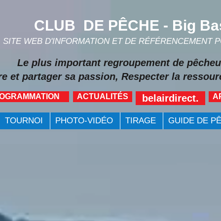
CLUB DE PÊCHE - Big Ba
SITE WEB D'INFORMATION ET DE RÉFÉRENCEMENT 
Le plus important regroupement de pêcheu
re et partager sa passion, Respecter la ressourc
ROGRAMMATION
ACTUALITÉS
A
belairdirect.
TOURNOI
PHOTO-VIDÉO
TIRAGE
GUIDE DE P