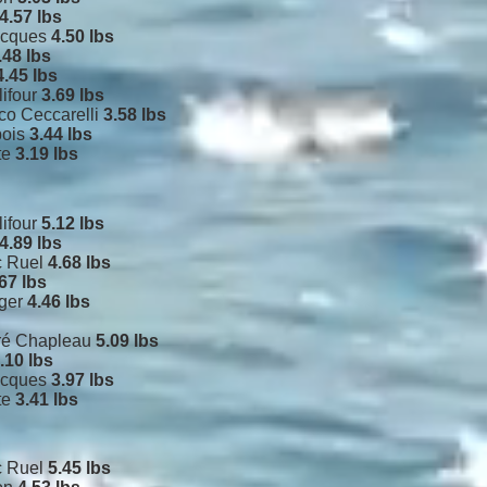
4.57 lbs
acques
4.50 lbs
.48 lbs
4.45 lbs
lifour
3.69 lbs
o Ceccarelli
3.58 lbs
bois
3.44 lbs
te
3.19 lbs
lifour
5.12 lbs
4.89 lbs
c Ruel
4.68 lbs
67 lbs
nger
4.46 lbs
dré Chapleau
5.09 lbs
.10 lbs
acques
3.97 lbs
te
3.41 lbs
c Ruel
5.45 lbs