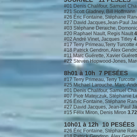
#01 Denis Chalifour, Samuel Cha
#21 Scott Gladney, Bill Hoffmann
#26 Éric Fontaine, Stéphane Ra
#27 David Jacques,Jean-Paul J
#03
Stéphane Deraiche, Domoni
#20 Raphael Nault, Regis Nault
4
#02 André Vinet, Jacques Titley
4
#17 Terry Primeau,Terry Turcotte
#18 Patrick Gendron, Alex Gend
#11 Marc Guérette, Xavier Guéret
#22 Steven Hopwood-Jones, Marc
8h01 à 10h 7 PESÉES
#17 Terry Primeau, Terry Turcotte
#25 Michael Larouche, Marc-An
#01 Denis Chalifour, Samuel Cha
#07 Piotr Matejczuk, Stéphanie 
#26 Éric Fontaine, Stéphane Ra
#27 David Jacques, Jean-Paul J
#15 Félix Miron, Denis Miron
3.72
10h01 à 12h 10 PESÉES
#26 Éric Fontaine, Stéphane Ra
#18 Patrick Gendron, Alex Gend