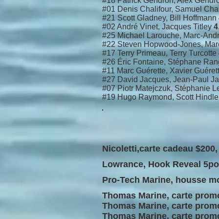
#18 Patrick Gendron, Alex Gend
#01 Denis Chalifour, Samuel Chal
#21 Scott Gladney, Bill Hoffmann
#02 André Vinet, Jacques Titley
4
#25 Michael Larouche, Marc-An
#22 Steven Hopwood-Jones, Marc
#17 Terry Primeau, Terry Turcotte
#26 Éric Fontaine, Stéphane Ra
#11 Marc Guérette, Xavier Guéret
#27 David Jacques, Jean-Paul J
#07 Piotr Matejczuk, Stéphanie 
#19 Hugo Raymond, Scott Hindl
Nicoletti,carte cadeau $200
Lowrance, Hook Reveal 5p
Pro-Tech Marine, housse mo
Thomas Marine, carte prom
Thomas Marine, carte prom
Thomas Marine, carte prom