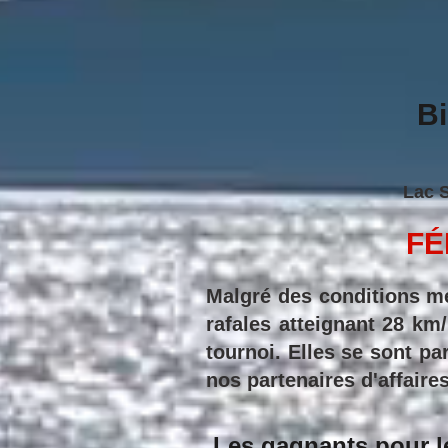
Bi
Lac S
FÉ
Malgré des conditions mé
rafales atteignant 28 km/
tournoi. Elles se sont pa
nos partenaires d'affaire
Les gagnants pour le