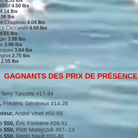
ron
4.53 lbs
ifouf
4.50 lbs
4.14 lbs
.06 lbs
dré Chapleau
4.04 lbs
o Ceccarelli
4.04 lbs
4.01 lbs
nger
3.98 lbs
te
3.96 lbs
acques
3.64 lbs
Legros
2.75 lbs
e
2.55 lbs
GAGNANTS DES PRIX DE PRÉSENCE
,
Terry Turcotte #17-34
o,
Frédéric Généreux #14-28
teur,
André Vinet #02-03
o $50,
Éric Fontaine #26-51
o $50,
Piotr Matejczuk #07--13
o $50,
Regis Nault #20-40