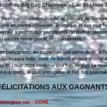
dition du Big Bag Challenge – Lac St-Louis 
 participation exceptionnelle, réunissant de nomb
s une ambiance conviviale, énergique et des plus f
journée a permis aux participants de profiter plein
 au succès remarquable de l'événement.
 participants, au soutien de nos partenaires, à l'e
sation sans faille, cette 7e édition restera gravée
ac St-Louis 2026 confirme une fois de plus sa ré
lus attendu, le plus prestigieux et l'un des plus m
FÉLICITATIONS AUX GAGNANT
 plus gros sac - DORÉ