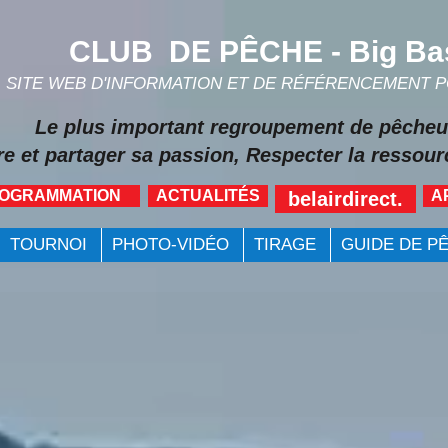
CLUB DE PÊCHE - Big Ba
SITE WEB D'INFORMATION ET DE RÉFÉRENCEMENT 
Le plus important regroupement de pêcheu
re et partager sa passion, Respecter la ressourc
ROGRAMMATION
ACTUALITÉS
A
belairdirect.
TOURNOI
PHOTO-VIDÉO
TIRAGE
GUIDE DE P