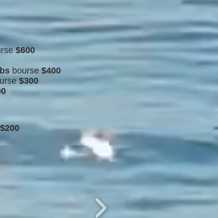
urse
$600
lbs
bourse
$400
urse
$300
0​
$200​