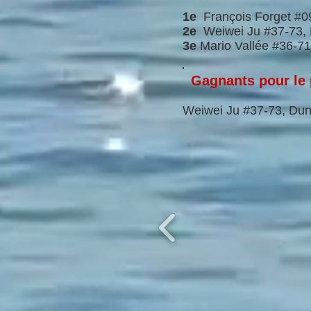
1e
François Forget #09
2e
Weiwei Ju #37-73, 
3e
Mario Vallée #36-71
Gagnants pour le
Weiwei Ju #37-73, Dun