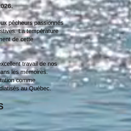
2026.
reux pêcheurs passionnés
estives. La température
ement de cette
xcellent travail de nos
 dans les mémoires.
putation comme
édiatisés au Québec.
S