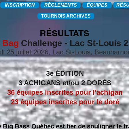
INSCRIPTION
RÈGLEMENTS
ÉQUIPES
RÉSU
TOURNOIS ARCHIVES
RÉSULTATS
g
Bag
Challenge - Lac St-Louis 
 25 juillet 2026, Lac St-Louis, Beauharnoi
3e ÉDITION
3 ACHIGANS et/ou 2 DORÉS
36 équipes inscrites pour l'achigan
23 équipes inscrites pour le doré
 Big Bass Québec est fier de souligner le f