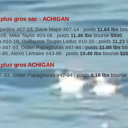
 plus gros sac - ACHIGAN
ardins #07-13, Dave Major #07-14 : poids
11.64 lbs
bo
5, Mike Taylor #03-06 :
poids
11.46 lbs
bourse
$500
#10-19, Guillaume Toupin Leduc #10-20 : poids
11.23 
#47-93, Didier Papagouras #47-94 : poids
11.00 lbs
bo
85, Alexis Lemaire #43-86 : poids
10.40 lbs
bourse
$20
 plus gros ACHIGAN
-93, Didier Papagouras #47-94 : poids
4.16 lbs
bourse