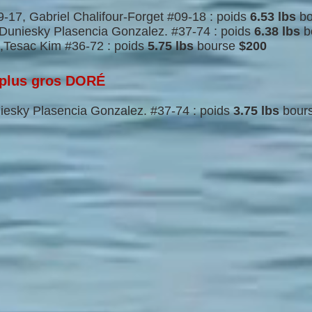
-17, Gabriel Chalifour-Forget #09-18 : poids
6.53 lbs
b
Duniesky Plasencia Gonzalez. #37-74 : poids
6.38 lbs
b
,Tesac Kim #36-72 : poids
5.75 lbs
bourse
$200
 plus gros DORÉ
iesky Plasencia Gonzalez. #37-74 : poids
3.75 lbs
bour