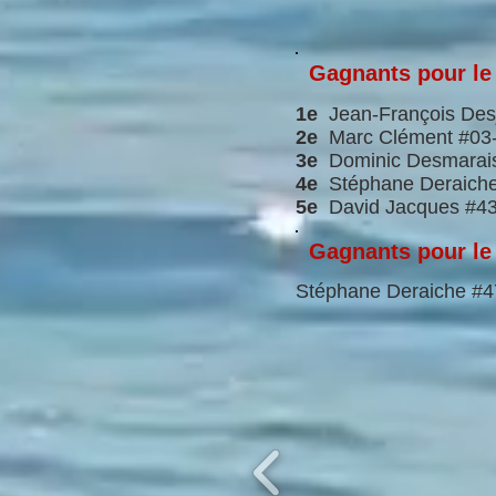
Gagnants pour le
1e
Jean-François Desj
2e
Marc Clément #03-0
3e
Dominic Desmarais 
4e
Stéphane Deraiche 
5e
David Jacques #43-
Gagnants pour le
Stéphane Deraiche #47