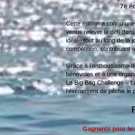
7e é
Cette édition a connu une
venus relever le défi dan
idéale tout au long de la 
compétition, contribuant
Grâce à l'enthousiasme des
bénévoles et à une organi
Le Big Bag Challenge – L
l'événement de pêche le p
Gagnants pour le