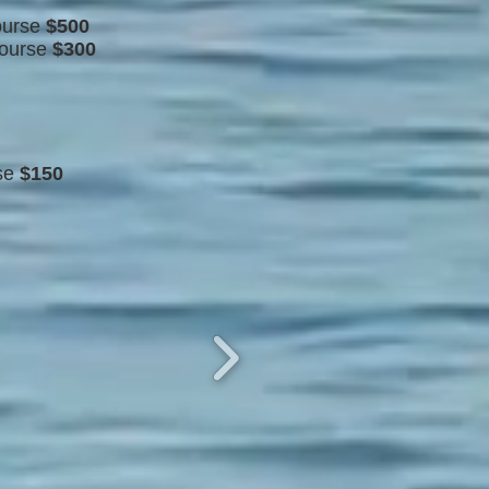
ourse
$500
ourse
$300
se
$150