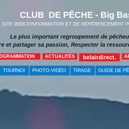
CLUB DE PÊCHE - Big Ba
SITE WEB D'INFORMATION ET DE RÉFÉRENCEMENT 
Le plus important regroupement de pêcheu
re et partager sa passion, Respecter la ressourc
ROGRAMMATION
ACTUALITÉS
A
belairdirect.
TOURNOI
PHOTO-VIDÉO
TIRAGE
GUIDE DE P