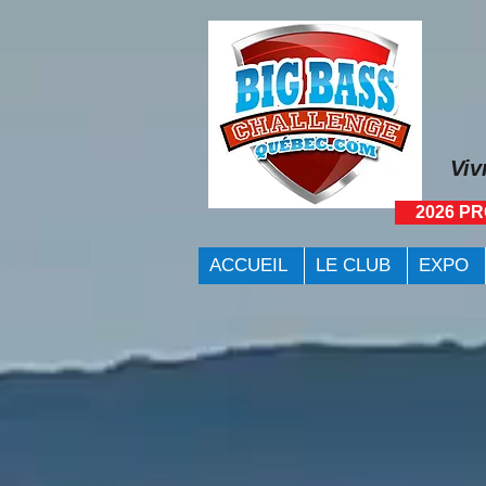
Viv
2026 P
ACCUEIL
LE CLUB
EXPO