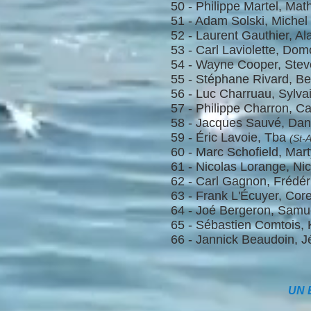
50 - Philippe Martel, Mat
51 - Adam Solski, Michel
52 - Laurent Gauthier, Al
53 - Carl Laviolette, Domo
54 - Wayne Cooper, Steve
55 - Stéphane Rivard, Be
56 - Luc Charruau, Sylva
57 - Philippe Charron, Ca
58 - Jacques Sauvé, Dan
59 - Éric Lavoie, Tba
(St-
60 - Marc Schofield, Ma
61 - Nicolas Lorange, Ni
62 - Carl Gagnon, Frédér
63 - Frank L'Écuyer, Cor
64 - Joé Bergeron, Samu
65 - Sébastien Comtois,
66 - Jannick Beaudoin, J
UN 