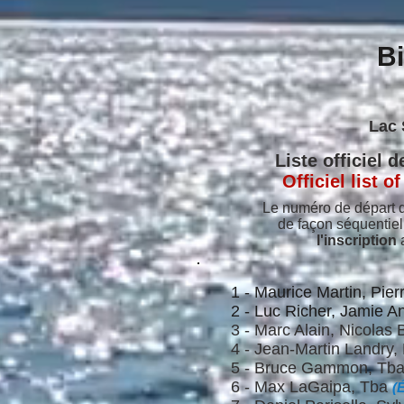
Bi
Sa
Lac S
Liste officiel 
Officiel list 
Le numéro de départ d
de façon séquentiel
l'inscription
a
1 -
Maurice Martin, Pie
2 - Luc Richer, Jamie A
3 - Marc Alain, Nicolas 
4 - Jean-Martin Landry, 
5 -
Bruce Gammon, Tb
6 - Max LaGaipa,
Tba
(