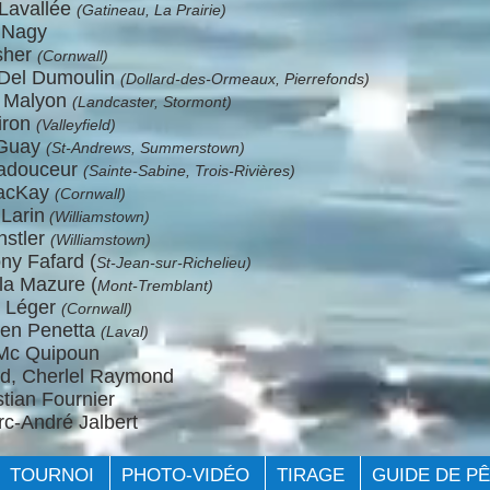
Lavallée
(Gatineau, La Prairie)
s Nagy
isher
(Cornwall)
 Del Dumoulin
(Dollard-des-Ormeaux, Pierrefonds)
n Malyon
(Landcaster, Stormont)
iron
(Valleyfield)
 Guay
(St-Andrews, Summerstown)
Ladouceur
(Sainte-Sabine, Trois-Rivières)
MacKay
(Cornwall)
Larin
(Williamstown)
nstler
(Williamstown)
ny Fafard (
St-Jean-sur-Richelieu)
la Mazure (
Mont-Tremblant)
n Léger
(Cornwall)
Ken Penetta
(Laval)
 Mc Quipoun
d, Cherlel Raymond
tian Fournier
ntal, Marc-André Jalbert
TOURNOI
PHOTO-VIDÉO
TIRAGE
GUIDE DE P