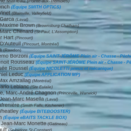
lvie Marleau
(Pointe-aux-Trembles)
Lynch
(Équipe SMITH OPTICS)
Vinet
(Blainville, Valleyfield)
 Garca
(Laval)
, Maxime Brown
(Brownsburg Chatham)
n-Marc Chenard
(St-Paul, L'Assomption)
er Hart
(Pincourt)
D'Auteuil
(Pincourt, Montréal)
ba
(Rawdon)
emo Borzoni
(Équipe SAINT-JÉRÔME Plein air - Chasse - Pêch
Benoit Rousseau
(Équipe SAINT-JÉRÔME P
lein air - Chasse - P
osée Roussel
(Équipe NICOLETTI pneus et mécanique)
niel Leduc
(Équipe APPLICATION MP)
 Max Amzallag
(Montréal)
Mario Leblanc
(Ste Eulalie)
te, Marc-André Chagnon
(Princeville, Warwick)
 Jean-Marc Masella
(Laval)
afrenière
(Smith Falls, Kitchener)
Wheatley
(Équipe BITEBOOSTER)
en
(Équipe eBAITS TACKLE BOX)
 Jean-Marc Monette
(Gatineau)
ault
(St-Isidore,St-Constant)