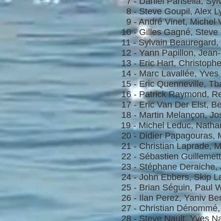
7 -
Daniel Parisella, Sy
8 - Steve Goupil, Alex 
9 - André Vinet, Michel 
10 - Gilles Gagné, Steve
11 - Sylvain Beauregard
12 - Yann Papillon, Jea
13 - Eric Hart, Christoph
14 - Marc Lavallée, Yves 
15 - Eric Quenneville, T
16 - Patrick Raymond, R
17 - Eric Van Der Elst, 
18 - Martin Melançon, J
19 - Michel Leduc, Natha
20 - Didier Papagouras,
21 - Christian Laprade, 
22 - Sébastien Guillemet
23 - Stéphane Deraiche,
24 - John Ebbers, Skip L
25 - Brian Séguin, Paul 
26 - Ilan Perez, Yaniv B
27 - Christian Dénommé,
28 - Steve Nault, Yves N