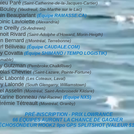
hieu Paré
(Saint-Catherine-de-la-Jacques-Cartier)
 Bouley
(Vaudreuil, Ste-Marthe sur le Lac)
ain Beauparlant
(Équipe RAMASSE.CA)
inic Laviolette
(Alexandria)
 Oreilly
(St-Andrews)
noit Rivard
(Saint-Adolphe d'Howard, Morin-Heigth)
in Bernard
((Montréal, Terrebonne)
rl Béliveau
(Équipe CAUDALE.COM)
y Covatta
(Équipe SHIMANO / TEMPO LOGISTIK)
Amable)
rty Gutzman
(Pembroke,ChalkRiver)
colas Chevrier
(Saint-Lazare, Pointe-Fortune)
ic Labonté
(Les Coteaux, Laval)
ey Lalonde
(South Glengarry, Williamstown)
el Asselin
(Montréal, Saint-Ambroisede Kildare)
 Karine Bonneau
(Équipe NXS)
(Val-Racine)
érémie Tétreault
(Montréal, Granby)
PRÉ-INSCRIPTION - PRIX LOWRANCE
66 ÉQUIPES AURONT LA CHANCE DE GAGNER
ÉCHOSONDEUR HOOK2 9po GPS SPLITSHOT (VALEUR $1