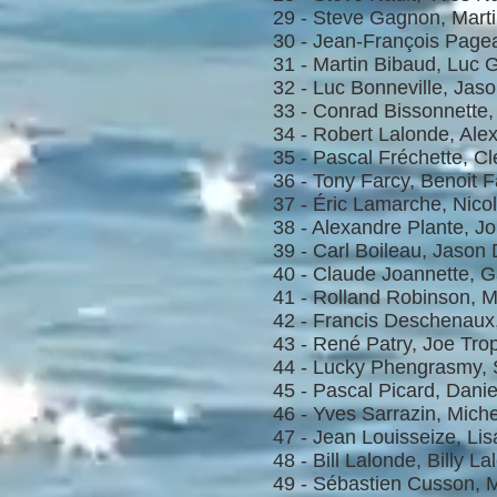
29 - Steve Gagnon, Mart
30 - Jean-François Page
31 - Martin Bibaud, Luc
32 - Luc Bonneville, Ja
33 - Conrad Bissonnette,
34 - Robert Lalonde, Ale
35 - Pascal Fréchette, C
36 - Tony Farcy, Benoit 
37 - Éric Lamarche, Nic
38 - Alexandre Plante, J
39 - Carl Boileau, Jason 
40 - Claude Joannette, 
41 - Rolland Robinson, 
42 - Francis Deschenaux,
43 - René Patry, Joe Tr
44 - Lucky Phengrasmy,
45 - Pascal Picard, Dani
46 - Yves Sarrazin, Mich
47 - Jean Louisseize, Lis
48 - Bill Lalonde, Billy L
49 - Sébastien Cusson, 