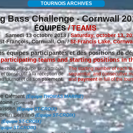
TOURNOIS ARCHIVES
g Bass Challenge - Cornwall 20
ÉQUIPES
/ TEAMS
medi 13 octobre 2018 /
Saturday, october 13, 2
t-François, Cornwall, On.
/
St-Francis Lake, Cornwal
des équipes participantes et des positions de dé
of participating teams and starting positions in 
e chaque équipe sera attribué
The starting number of each te
 et consécutif
à la réception de
sequential and
consecutive 
u tournoi et de son
paiement
.
and
payment
in full of the tou
rre Clément
(Équipe THOMAS MARINE)
ntoine
(Cornwall)
Brisson
(Équipe ST-CROIX)
Brian Bertrand
(Équipe ST-CROIX)
a
(Équipe ST-CROIX)
Équipe ST-CROIX)