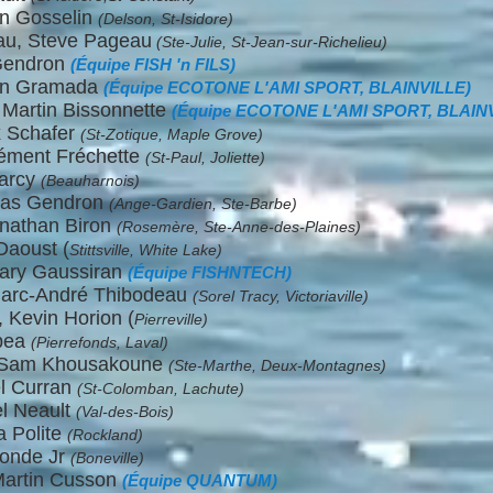
in Gosselin
(Delson, St-Isidore)
au, Steve Pageau
(Ste-Julie, St-Jean-sur-Richelieu)
 Gendron
(Équipe FISH 'n FILS)
son Gramada
(Équipe ECOTONE L'AMI SPORT, BLAINVILLE)
 Martin Bissonnette
(Équipe ECOTONE L'AMI SPORT, BLAIN
x Schafer
(St-Zotique, Maple Grove)
lément Fréchette
(St-Paul, Joliette)
Farcy
(Beauharnois)
olas Gendron
(Ange-Gardien, Ste-Barbe)
onathan Biron
(Rosemère, Ste-Anne-des-Plaines)
Daoust (
Stittsville, White Lake)
Gary Gaussiran
(Équipe FISHNTECH)
Marc-André Thibodeau
(Sorel Tracy, Victoriaville)
 Kevin Horion (
Pierreville)
opea
(Pierrefonds, Laval)
 Sam Khousakoune
(Ste-Marthe, Deux-Montagnes)
el Curran
(St-Colomban, Lachute)
el Neault
(Val-des-Bois)
a Polite
(Rockland)
alonde Jr
(Boneville)
Martin Cusson
(Équipe QUANTUM)