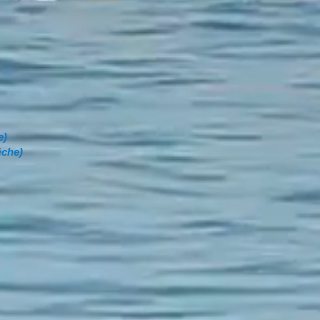
e)
êche)