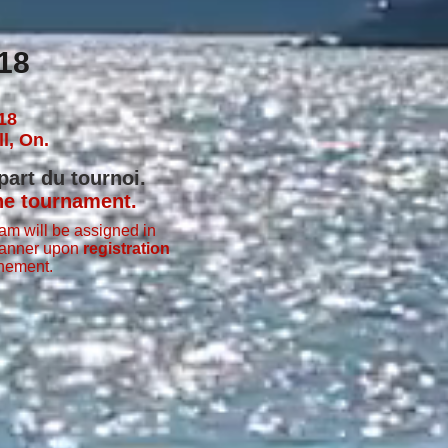
18
018
l, On.
part du tournoi.
the tournament.
am will be assigned in
manner upon
registration
rnement.