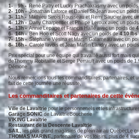
1-
9h -
René Patry et Lucky Prachakrasmy avec un poids
2-
10h -
Jonathan Laforce et Daniel St-Jean avec un poid
3- 11h -
Mathieu Sirois Rousseau et Remi Saucier avec u
4- 12h -
Dany Charpentier et Philipe Leroux avec un poid
5- 13h -
Annie Lepage et Francis Hallé avec un poids de
4
6- 14h -
Ben Hoo et Scott Nagy avec un poids de
4.10 lbs
7- 15h -
Stéphane Vésina et Martin Galarneau avec un po
8- 16h -
Carole lavois et Jean Martin Landry avec un poid
Prix spécial pour une équipe qui travaillé aussi fort mais q
deThommy Robitaille et Serge Perrault avec un poids de 1.9
Démone
Nous remercions tous les commanditaires, partenaires, et un
fait de cette journée une réussite,
Les commanditaires et partenaires de cette évé
Ville de Lavaltrie
pour le personnenels et les infrastructure
Garage SONIC
de LavaltrieBoucherie
VIKING Lavaltrie
Restaurant de la Descente Lavaltrie
SAIL,
les plus grand magasins de plein air au QuébecLe g
THOMAS MARINE,
partenaire de vos loisirs. plus de 4 su