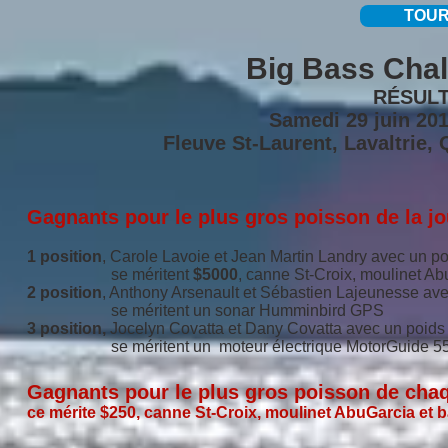
TOUR
Big Bass Chal
RÉSUL
Samedi 29 juin 20
Fleuve St-Laurent, Lavaltrie, 
Gagnants pour le plus gros poisson de la j
1 position
, Carole Lavoie et Jean Martin Landry avec un p
se méritent
$5000
, canne St-Croix, moulinet A
2 position
, Anthony Arsenault et Sébastien Lajeunesse av
se méritent un sonar Humminbird GPS
3 position,
Jocelyn Covatta et Dany Covatta avec un poid
se méritent un moteur électrique MotorGuide 55
Gagnants pour le plus gros poisson de cha
ce mérite $250, canne St-Croix, moulinet AbuGarcia et 