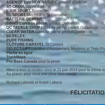
AGENCE ÉVASION NATURE
, chasse et pêche
ST-CROIX,
canne à pêche
L'AMI SPORT,
Blainville
BL SPORT,
Montréal et St-Eustache
BATTERIE DEMONE,
SIMMS Lures de pêche
, produit Québécois
QC TACKLE SHOP
Lures de pêche produit Québécois
CLEAR WATER
Lures de pêche produit Québécois
BERKLEY,
PURE FISHING
CLÔTURE CARAVEL
St-Contant
SELECT-LIFT
Location d'équipement, Montréal et Trois-Ri
Pêche en ligne
TrackMaps
Pro Bass Canada
pour la peser
Merci à tous et rendez-vous le 21 juin 2014 pour la 2ième é
Au plaisir, pour nous une pose bien mérité.
Richard Labonté et André Laforce
FÉLICITATI