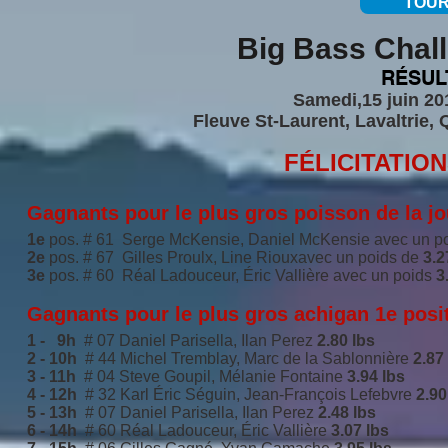
TOUR
Big Bass Chall
RÉSUL
Samedi,15 juin 20
Fleuve St-Laurent, Lavaltrie, 
FÉLICITATIO
Gagnants pour le plus gros poisson de la j
1e
pos. # 61 Serge McKensie, Daniel McKensie avec un p
2e
pos. # 67 Gilles Proulx, Line Riouxavec un poids de
3.2
3e
pos. # 60 Réal Ladouceur, Éric Vallière avec un poids
3.
Gagnants pour le plus gros achigan 1e posi
1 - 9h
# 07 Daniel Parisella, Ilan Perez
2.80 lbs
2 - 10h
# 44 Michel Tremblay, Marc de la Sablonnière
2.87
3 - 11h
# 04 Steve Goupil, Mélanie Fontaine
3.94 lbs
4 - 12h
# 32 Karl Éric Séguin, Jean-François Lefebvre
2.90
5 - 13h
# 07 Daniel Parisella, Ilan Perez
2.48 lbs
6 - 14h
# 60 Réal Ladouceur, Éric Vallière
3.07 lbs