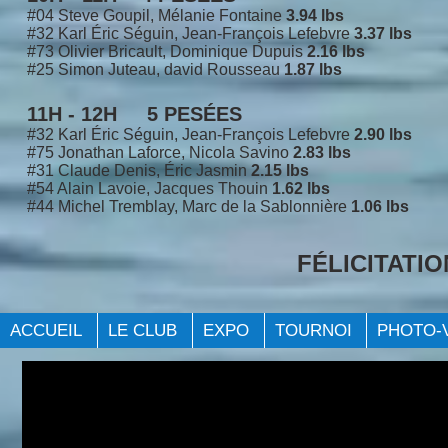
#04 Steve Goupil, Mélanie Fontaine
3.94 lbs
#32 Karl Éric Séguin, Jean-François Lefebvre
3.37 lbs
#73 Olivier Bricault, Dominique Dupuis
2.16 lbs
#25 Simon Juteau, david Rousseau
1.87 lbs
11H - 12H 5 PESÉES
#32 Karl Éric Séguin, Jean-François Lefebvre
2.90 lbs
#75 Jonathan Laforce, Nicola Savino
2.83 lbs
#31 Claude Denis, Éric Jasmin
2.15 lbs
#54 Alain Lavoie, Jacques Thouin
1.62 lbs
#44 Michel Tremblay, Marc de la Sablonnière
1.06 lbs
FÉLICITATI
ACCUEIL
LE CLUB
EXPO
TOURNOI
PHOTO-