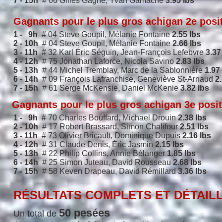
7 - 15h
# 06 Gilles Gagné, Yvan Gamache
3.95 lbs
Gagnants pour le plus gros achigan 2e posi
1 - 9h
# 04 Steve Goupil, Mélanie Fontaine
2.55 lbs
2 - 10h
# 04 Steve Goupil, Mélanie Fontaine
2.66 lbs
3 - 11h
# 32 Karl Éric Séguin, Jean-François Lefebvre
3.37
4 - 12h
# 75 Jonathan Laforce, Nicola Savino
2.83 lbs
5 - 13h
# 44 Michel Tremblay, Marc de la Sablonnière
1.97
6 - 14h
# 09 François Lafranchise, Geneviève St-Arnaud
2
7 - 15h
# 61 Serge McKensie, Daniel McKenie
3.82 lbs
Gagnants pour le plus gros achigan 3e posi
1 - 9h
# 70 Charles Bouffard, Michael Drouin
2.38 lbs
2 - 10h
# 17 Robert Brassard, Simon Chalifour
2.51 lbs
3 - 11h
# 73 Olivier Bricault, Dominique Dupuis
2.16 lbs
4 - 12h
# 31 Claude Denis, Éric Jasmin
2.15 lbs
5 - 13h
# 22 Philip Collins, Annie Bélanger
1.85 lbs
6 - 14h
# 25 Simon Juteau, David Rousseau
2.68 lbs
7 - 15h
# 58 Keven Drapeau, David Rémillard
3.36 lbs
RÉSULTATS COMPLETS ET DÉTAIL
50 pesées
Un total de