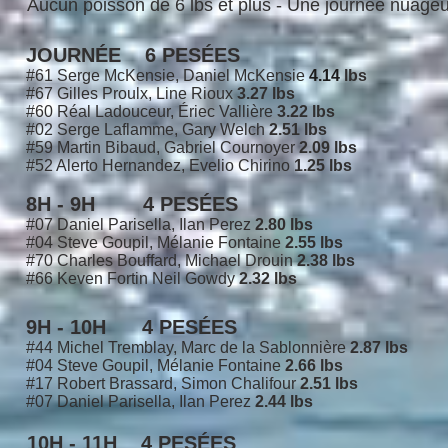
Aucun poisson de 6 lbs et plus - Une journée nuage
JOURNÉE 6 PESÉES
#61 Serge McKensie, Daniel McKensie
4.14
lbs
#67 Gilles Proulx, Line Rioux
3.27 lbs
#60 Réal Ladouceur, Ériec Vallière
3.22 lbs
#02 Serge Laflamme, Gary Welch
2.51 lbs
#59 Martin Bibaud, Gabriel Cournoyer
2.09 lbs
#52 Alerto Hernandez, Evelio Chirino
1.25 lbs
8H - 9H 4 PESÉES
#07 Daniel Parisella, Ilan Perez
2.80 lbs
#04 Steve Goupil, Mélanie Fontaine
2.55 lbs
#70 Charles Bouffard, Michael Drouin
2.38 lbs
#66 Keven Fortin Neil Gowdy
2.32 lbs
9H - 10H 4 PESÉES
#44 Michel Tremblay, Marc de la Sablonnière
2.87 lbs
#04 Steve Goupil, Mélanie Fontaine
2.66 lbs
#17 Robert Brassard, Simon Chalifour
2.51 lbs
#07 Daniel Parisella, Ilan Perez
2.44 lbs
10H - 11H 4 PESÉES