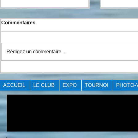
Commentaires
Rédigez un commentaire...
Expo Pêche Big Bass
NUMÉROS 
Québec Laval 2023.
EXPO PÊC
ACCUEIL
LE CLUB
EXPO
TOURNOI
PHOTO-