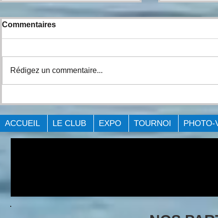
Commentaires
Rédigez un commentaire...
COMPTE-RENDU DE
COMPTE-R
L'ÉVÉNEMENT Big Bass
L’ÉVÉNEMENT B
Challenge - Cornwall 2021.
Challenge -
ACCUEIL
LE CLUB
EXPO
TOURNOI
PHOTO-
François 2