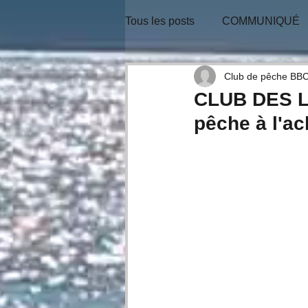
Tous les posts
COMMUNIQUÉ
BULLETIN-INFO
TIRAGE
Club de pêche BB
CLUB DES L
pêche à l'ac
CONSEILS D'EXPERTS