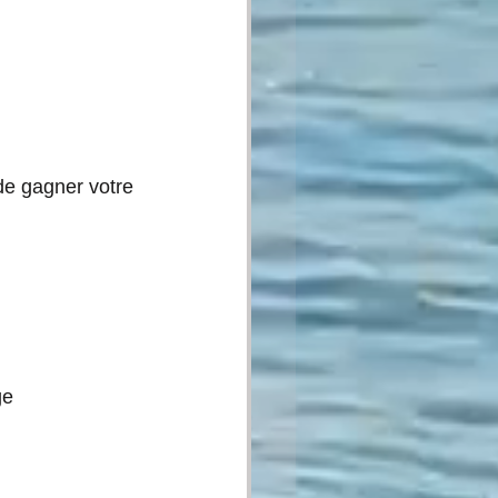
de gagner votre 
age