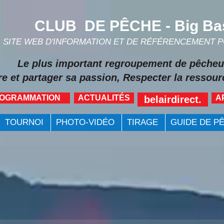
CLUB DE PÊCHE - Big Ba
SITE WEB D'INFORMATION ET DE RÉFÉRENCEMENT 
Le plus important regroupement de pêcheu
re et partager sa passion, Respecter la ressourc
ROGRAMMATION
ACTUALITÉS
A
belairdirect.
TOURNOI
PHOTO-VIDÉO
TIRAGE
GUIDE DE P