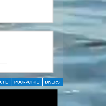
PTE-RENDU DE
VÉNEMENT Big Bag
lenge - Lac St-Louis
ÊCHE
POURVOIRIE
DIVERS
.