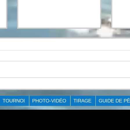
COMPTE-RENDU DE
COM
L’ÉVÉNEMENT Big Bag
L'É
Challenge - Lac St-
Chal
TOURNOI
PHOTO-VIDÉO
TIRAGE
GUIDE DE P
François 2021
2021