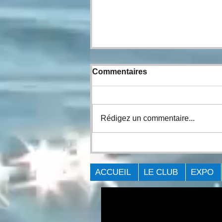
Commentaires
Rédigez un commentaire...
COMPTE-RENDU DE
L'ÉVÉNEMENT Big Bass
Challenge - Cornwall 2021.
ACCUEIL
LE CLUB
EXPO