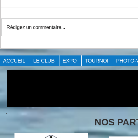
Rédigez un commentaire...
Expo Pêche Big Bass
FÉLICITAT
Québec Laval 2023.
GAGNNTS
ACCUEIL
LE CLUB
EXPO
TOURNOI
PHOTO-
NOS PAR