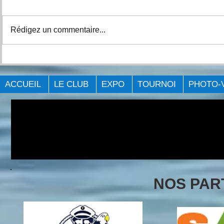
Rédigez un commentaire...
Expo Pêche Big Bass
FÉLICITAT
Québec Laval 2023.
GAGNNTS
ACCUEIL
LE CLUB
EXPO
TOURNOI
PHOTO-
NOS PAR