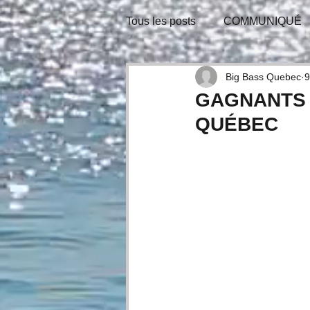
Tous les posts
COMMUNIQUÉ
BULLETIN-INFO
TIRAGE
Big Bass Quebec
9
GAGNANTS D
QUÉBEC
CONSEILS D'EXPERTS