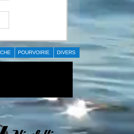
ce: 3 pales ou 4 pales
ÊCHE
POURVOIRIE
DIVERS