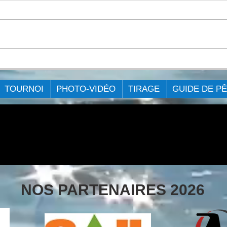
COMMENT CHOISIR UNE
Héli
CANNE À PÊCHE ?
??
TOURNOI
PHOTO-VIDÉO
TIRAGE
GUIDE DE P
NOS PARTENAIRES 2026