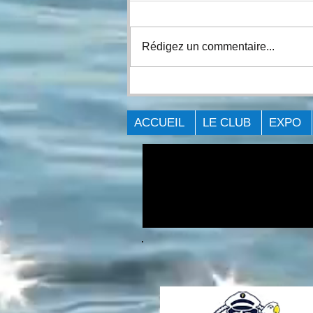
Rédigez un commentaire...
7 POINTS IMPORTANTS À
VÉRIFIER LORS DE
L'ACHAT D'UN MOTEUR
ACCUEIL
LE CLUB
EXPO
HORS-BORD USAGÉ?