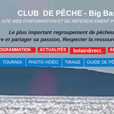
CLUB DE PÊCHE - Big Ba
SITE WEB D'INFORMATION ET DE RÉFÉRENCEMENT 
Le plus important regroupement de pêcheu
re et partager sa passion, Respecter la ressourc
ROGRAMMATION
ACTUALITÉS
A
belairdirect.
TOURNOI
PHOTO-VIDÉO
TIRAGE
GUIDE DE P