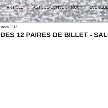
ARTICLE
ASTUCE-CONSEIL-TRUC
ÉVÈNEM
-GAGNANT
TIRAGE - CONCOURS
RÉUNION
 mars 2018
ES 12 PAIRES DE BILLET - SA