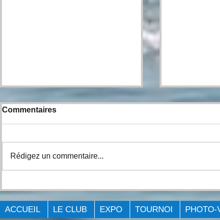
Commentaires
Rédigez un commentaire...
Expo Pêche Big Bass
FÉLICITAT
Québec Laval 2023.
GAGNNTS
ACCUEIL
LE CLUB
EXPO
TOURNOI
PHOTO-