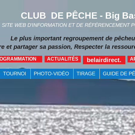
CLUB DE PÊCHE - Big Ba
SITE WEB D'INFORMATION ET DE RÉFÉRENCEMENT 
Le plus important regroupement de pêcheu
re et partager sa passion, Respecter la ressourc
ROGRAMMATION
ACTUALITÉS
A
belairdirect.
TOURNOI
PHOTO-VIDÉO
TIRAGE
GUIDE DE P