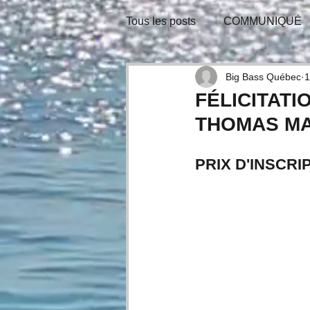
Tous les posts
COMMUNIQUÉ
BULLETIN-INFO
TIRAGE
Big Bass Québec
1
FÉLICITATI
THOMAS MA
CONSEILS D'EXPERTS
PRIX D'INSCR