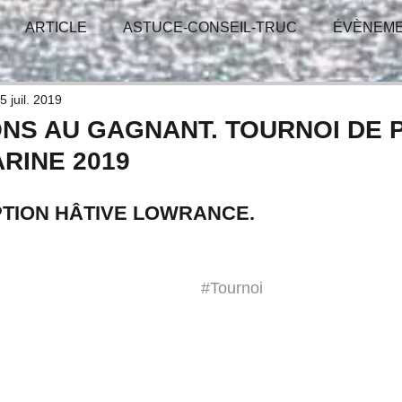
ARTICLE
ASTUCE-CONSEIL-TRUC
ÉVÈNEM
-GAGNANT
TIRAGE - CONCOURS
RÉUNION
5 juil. 2019
ONS AU GAGNANT. TOURNOI DE 
RINE 2019
IPTION HÂTIVE LOWRANCE.
#Tournoi