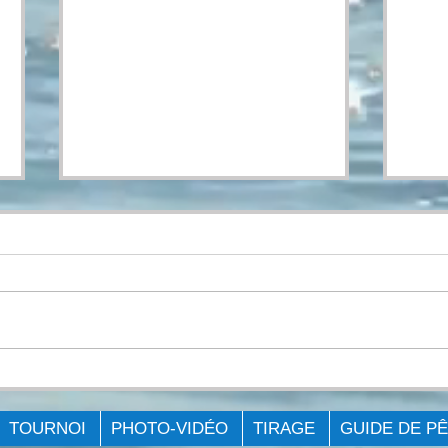
FÉLICITATIONS AUX
FÉL
GAGNNTS
GA
TOURNOI
PHOTO-VIDÉO
TIRAGE
GUIDE DE P