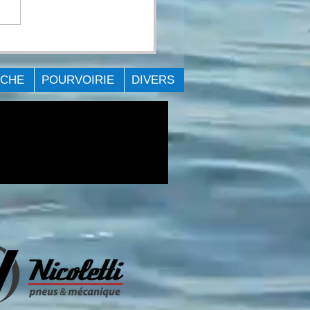
PTE-RENDU DE
VÉNEMENT Big Bag
lenge - Lac St-Louis
ÊCHE
POURVOIRIE
DIVERS
.