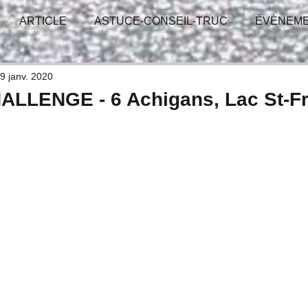
ARTICLE
ASTUCE-CONSEIL-TRUC
ÉVÈNEM
-GAGNANT
TIRAGE - CONCOURS
RÉUNION
9 janv. 2020
LLENGE - 6 Achigans, Lac St-F