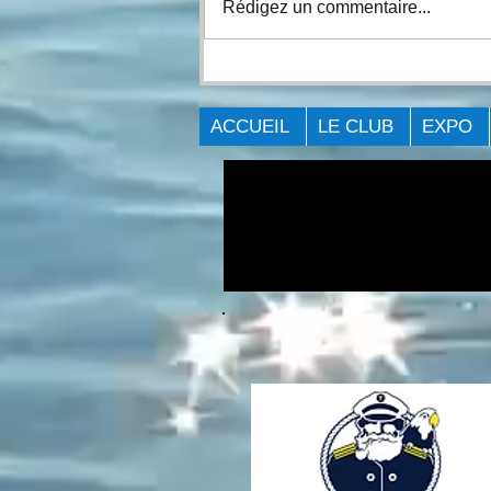
Rédigez un commentaire...
COMPTE-RENDU DE
L'ÉVÉNEMENT Big Bass
Challenge - Cornwall 2021.
ACCUEIL
LE CLUB
EXPO