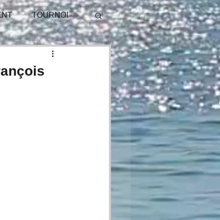
ENT
TOURNOI
PUBLICITÉ
rançois