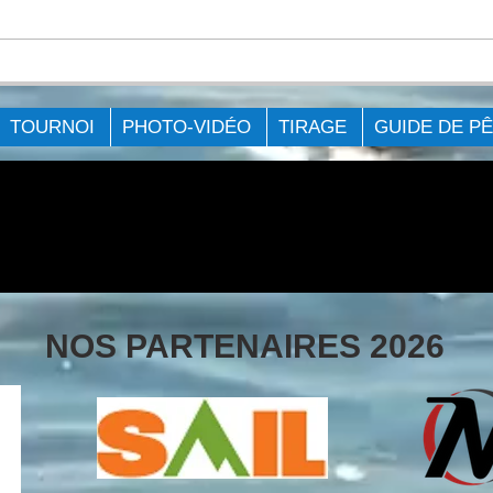
COMPTE-RENDU DE
COM
L’ÉVÉNEMENT Big Bag
L'É
Challenge - Lac St-
Chal
TOURNOI
PHOTO-VIDÉO
TIRAGE
GUIDE DE P
François 2021
2021
NOS PARTENAIRES 2026