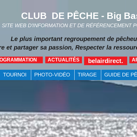
CLUB DE PÊCHE - Big Ba
SITE WEB D'INFORMATION ET DE RÉFÉRENCEMENT 
Le plus important regroupement de pêcheu
re et partager sa passion, Respecter la ressourc
ROGRAMMATION
ACTUALITÉS
A
belairdirect.
TOURNOI
PHOTO-VIDÉO
TIRAGE
GUIDE DE P