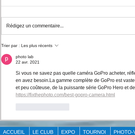
Rédigez un commentaire...
Expo Pêche Big Bass
TIRAGE A
Trier par :
Les plus récents
Québec Laval 2023.
POURVOIRI
photo lab
22 avr. 2021
Si vous ne savez pas quelle caméra GoPro acheter, réfl
en avez besoin.La gamme complète de GoPro est vaste, 
et peu coûteuse, de la puissante série GoPro Hero et d
https://fixthephoto.com/best-gopro-camera.html
J'aime
Répondre
ACCUEIL
LE CLUB
EXPO
TOURNOI
PHOTO-