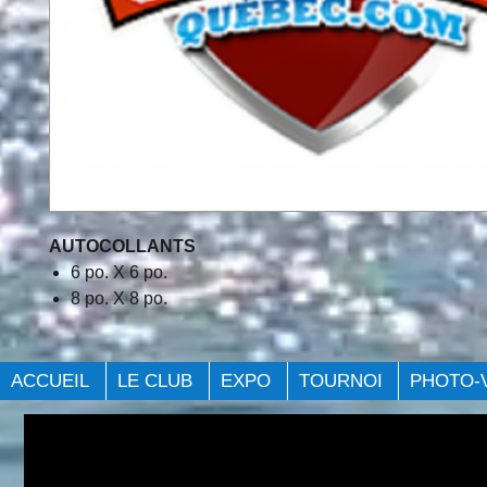
AUTOCOLLANTS
6 po. X 6 po.
8 po. X 8 po.
ACCUEIL
LE CLUB
EXPO
TOURNOI
PHOTO-