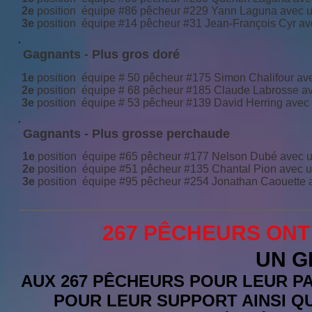
2e
position équipe #86 pêcheur #229 Yann Laguna avec 
3e
position équipe #14 pêcheur #31 Jean-François Cyr av
Gagnants - Plus gros doré
1e
position équipe # 50 pêcheur #175 Simon Chalifour av
2e
position équipe # 68 pêcheur #185 Claude Labrosse a
3e
position équipe # 53 pêcheur #139 David Herring avec
Gagnants - Plus grosse perchaude
1e
position équipe #65 pêcheur #177 Nelson Dubé avec 
2e
position équipe #51 pêcheur #135 Chantal Pion avec 
3e
position équipe #95 pêcheur #254 Jonathan Caouette 
267 PÊCHEURS ONT
UN G
AUX 267 PÊCHEURS POUR LEUR PA
POUR LEUR SUPPORT
AINSI Q