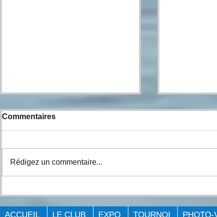
Commentaires
Rédigez un commentaire...
COMPTE-RENDU DE
COMPTE-R
L'ÉVÉNEMENT Big Bass
L’ÉVÉNEMENT B
Challenge - Cornwall 2021.
Challenge -
ACCUEIL
LE CLUB
EXPO
TOURNOI
PHOTO-
François 2